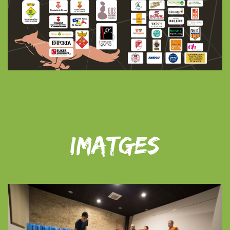
IMATGES
Previous
Ne