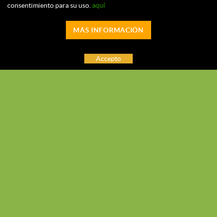
consentimiento para su uso.
aquí
MÁS INFORMACIÓN
Accepto
Associació Arrelats a la Muga
Carrer Pins Nº7
631 317 874
arrelatsalamuga@gmail.com