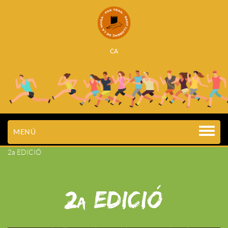
CA
MENÚ
2a EDICIÓ
2
EDICIÓ
a