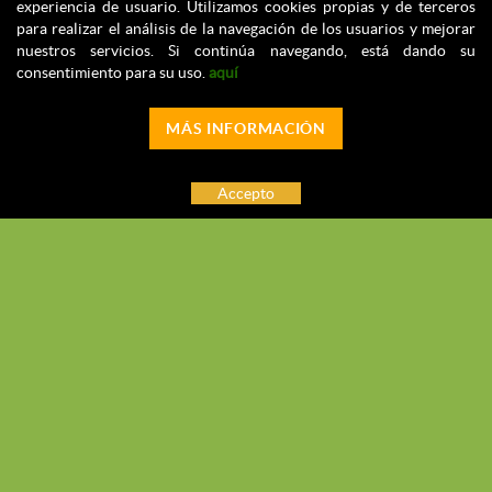
experiencia de usuario. Utilizamos cookies propias y de terceros
para realizar el análisis de la navegación de los usuarios y mejorar
nuestros servicios. Si continúa navegando, está dando su
consentimiento para su uso.
aquí
MÁS INFORMACIÓN
Accepto
Associació Arrelats a la Muga
Carrer Pins Nº7
631 317 874
arrelatsalamuga@gmail.com