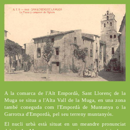
A la comarca de l'Alt Empordà, Sant Llorenç de la
Muga se situa a l'Alta Vall de la Muga, en una zona
també coneguda com l'Empordà de Muntanya o la
Garrotxa d'Empordà, pel seu terreny muntanyós.
El nucli urbà està situat en un meandre pronunciat