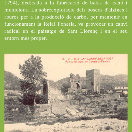
1794), dedicada a la fabricació de bales de canó i
municions. La sobreexplotació dels boscos d'alzines i
roures per a la producció de carbó, per mantenir en
funcionament la Reial Foneria, va provocar un canvi
radical en el paisatge de Sant Llorenç i en el seu
entorn més proper.