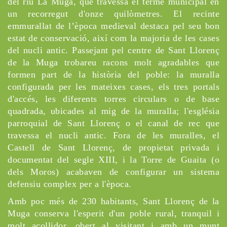
del riu La Muga, que travessa el terme municipal en
un recorregut d'onze quilòmetres. El recinte
emmurallat de l’època medieval destaca pel seu bon
estat de conservació, així com la majoria de les cases
del nucli antic. Passejant pel centre de Sant Llorenç
de la Muga trobareu racons molt agradables que
formen part de la història del poble: la muralla
configurada per les mateixes cases, els tres portals
d'accés, les diferents torres circulars o de base
quadrada, ubicades al mig de la muralla; l'església
parroquial de Sant Llorenç o el canal de rec que
travessa el nucli antic. Fora de les muralles, el
Castell de Sant Llorenç, de propietat privada i
documentat del segle XIII, i la Torre de Guaita (o
dels Moros) acabaven de configurar un sistema
defensiu complex per a l'època.
Amb poc més de 230 habitants, Sant Llorenç de la
Muga conserva l'esperit d'un poble rural, tranquil i
molt acollidor, obert al visitant i amb un munt